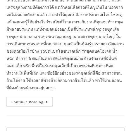
เสร็จลุล่วงตามที่ต้องการได้ แต่ถ้าคุณเลือกรถที่ใหญ่เกินไป นอกจาก
จะไม่เหมาะกับงานแล้ว อาจทำให้คุณเปลืองงบประมาณโดยใช่เหตุ
แล้วคุณจะรู้ได้อย่างไรว่ารถไซส์ไหนเหมาะกับงานที่คุณจะทำรถขุด
มีหลายประเภท แต่ทั้งหมดแบ่งออกเป็นสี่ประเภทหลักๆ: รถขุดเล็ก
รถขุดขนาดกลาง รถขุดขนาดมาตรฐาน และรถขุดขนาดใหญ่ ใน
การเลือกขนาดรถขุดที่เหมาะสม คุณจำเป็นต้องรู้ว่ารายละเอียดงาน
ของคุณมีอะไรบ้าง รถขุดแบคโฮขนาดเล็ก รถขุดแบคโฮเล็ก น้ำ
หนัก ต่ำกว่า 6 ตันเป็นคลาสที่เล็กที่สุดเหมาะสำหรับงานที่มีพื้นที่
แคบ เล็ก หรือ พื้นที่ในร่มรถขุดเล็กนี้เป็นรถขนาดที่เหมาะที่จะ
ทำงานในพื้นที่เล็ก และข้ออีอีกอย่างของรถขุดเล็กนี้คือ สามารถขน
ย้ายได้ง่าย ใช้รถสาลี่พ่วงท้ายก็สามารถย้ายได้แล้ว ทำให้ง่ายต่อคน
ที่ต้องย้ายหน้างานอยู่บ่อยๆ…
เลือก
Continue Reading
ใช้
รถ
ขุด
ให้
เหมาะ
กับ
งาน
Search