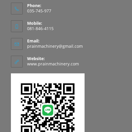
Phone:
035-745-977
Mobile:
081-846-4115
Email:
Opens
prainmachinery@gmail.com
in
your
Website:
application
www.prainmachinery.com