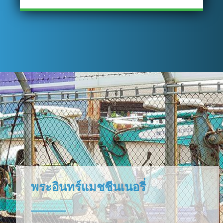
พระอินทร์แมชชีนเนอรี่