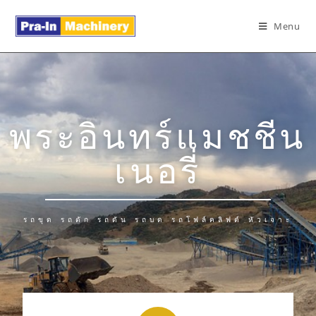
Menu
พระอินทร์แมชชีน
เนอรี่
รถขุด รถตัก รถดัน รถบด รถโฟล์คลิฟต์ หัวเจาะ