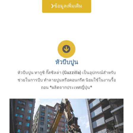
หัวบีบปูน
หัวบีบปูน ทากูชิ กั๊สซิลล่า (Guzzilla) เป็นอุปกรณ์สำหรับ
ช่วยในการบีบ ทำลายปูนหรือคอนกรีต นิยมใช้ในงานรื้อ
ถอน *ผลิตจากประเทศญี่ปุ่น*